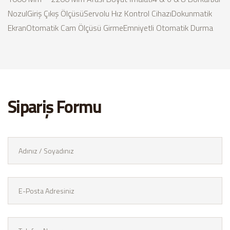
Nozul
Giriş Çıkış Ölçüsü
Servolu Hız Kontrol Cihazı
Dokunmatik
Ekran
Otomatik Cam Ölçüsü Girme
Emniyetli Otomatik Durma
Sipariş Formu