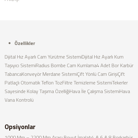
Özellikler
Dijital Hız Ayarlı Cam Yürütme Sistemi
Dijital Hız Ayarlı Kum
Taşıyıcı Sistemi
Radius Bombe Cam Kumlama
4 Adet Bor Karbür
Tabanca
Konveyör Merdane Sistemi
Çift Yönlü Cam Girişi
Çift
Patlaçlı Otomatik Teflon Toz
Filtre Temizleme Sistemi
Tekerler
Sayesinde Kolay Taşıma Özelliği
Hava İle Çalışma Sistemi
Hava
Vana Kontrolü
Opsiyonlar
1000 Mm – 2200 Mm Arası Boyut İmalatı
4 & 6 & 8 Borkarbür