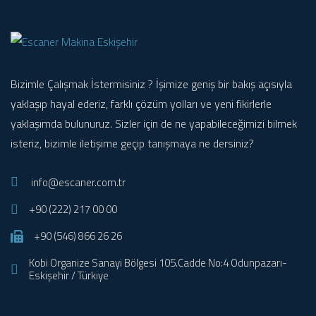
Bizimle Çalışmak İstermisiniz ? İşimize geniş bir bakış açısıyla
yaklaşıp hayal ederiz, farklı çözüm yolları ve yeni fikirlerle
yaklaşımda bulunuruz. Sizler için de ne yapabileceğimizi bilmek
isteriz, bizimle iletişime geçip tanışmaya ne dersiniz?
info@escaner.com.tr
+90 (222) 217 00 00
+90 (546) 866 26 26
Kobi Organize Sanayi Bölgesi 105.Cadde No:4 Odunpazarı-
Eskişehir / Türkiye