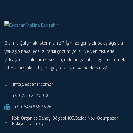
Bizimle Çalışmak İstermisiniz ? İşimize geniş bir bakış açısıyla
yaklaşıp hayal ederiz, farklı çözüm yolları ve yeni fikirlerle
yaklaşımda bulunuruz. Sizler için de ne yapabileceğimizi bilmek
isteriz, bizimle iletişime geçip tanışmaya ne dersiniz?
info@escaner.com.tr
+90 (222) 217 00 00
+90 (546) 866 26 26
Kobi Organize Sanayi Bölgesi 105.Cadde No:4 Odunpazarı-
Eskişehir / Türkiye