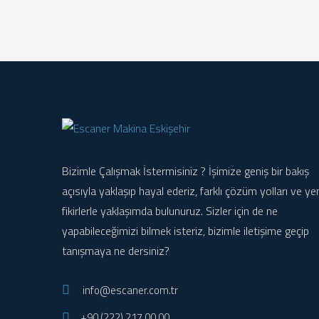
Bizimle Çalışmak İstermisiniz ? İşimize geniş bir bakış
açısıyla yaklaşıp hayal ederiz, farklı çözüm yolları ve ye
fikirlerle yaklaşımda bulunuruz. Sizler için de ne
yapabileceğimizi bilmek isteriz, bizimle iletişime geçip
tanışmaya ne dersiniz?
info@escaner.com.tr
+90 (222) 217 00 00