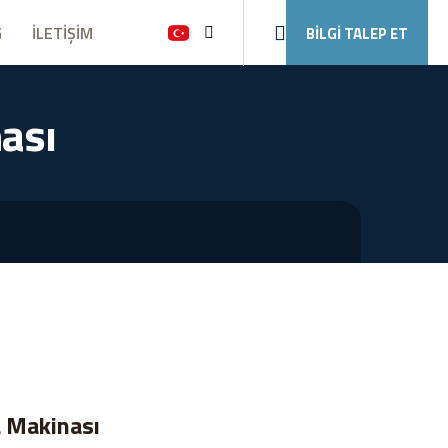
G
İLETİŞİM
BİLGİ TALEP ET
Ara
ası
 Makinası