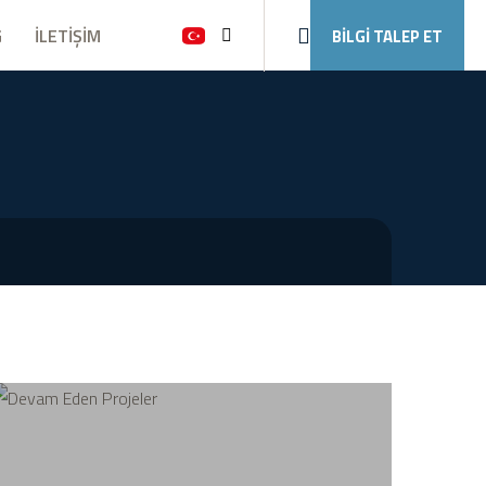
G
İLETİŞİM
BİLGİ TALEP ET
Ara