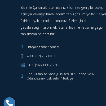
Bizimle Çalışmak İstermisiniz ? İşimize geniş bir bakış
açısıyla yaklaşıp hayal ederiz, farklı çözüm yolları ve ye
fikirlerle yaklaşımda bulunuruz. Sizler için de ne
yapabileceğimizi bilmek isteriz, bizimle iletişime geçip
tanışmaya ne dersiniz?
info@escaner.com.tr
+90 (222) 217 00 00
+90 (546) 866 26 26
Kobi Organize Sanayi Bölgesi 105.Cadde No:4
Odunpazarı- Eskişehir / Türkiye